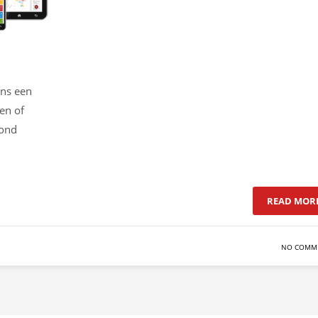
ens een
en of
rond
READ MOR
NO COMM