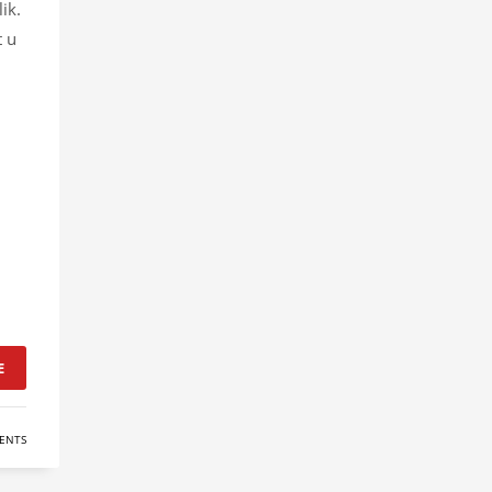
ik.
t u
E
ENTS